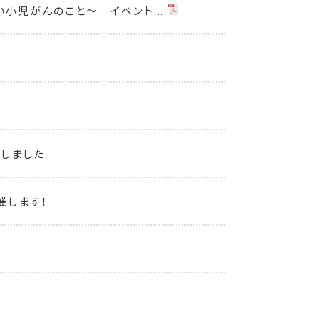
小児がんのこと～ イベント...
始しました
催します！