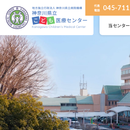
代表
045-711
電話
当センタ