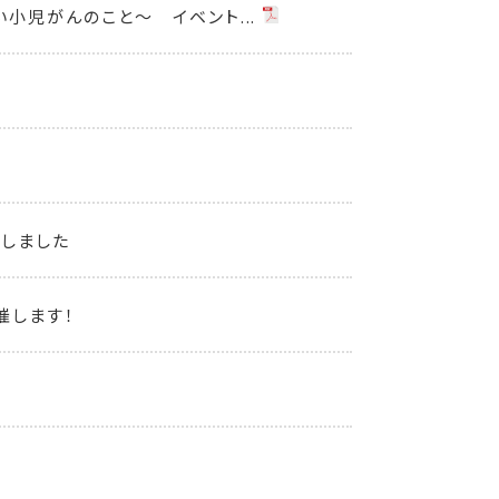
小児がんのこと～ イベント...
始しました
催します！