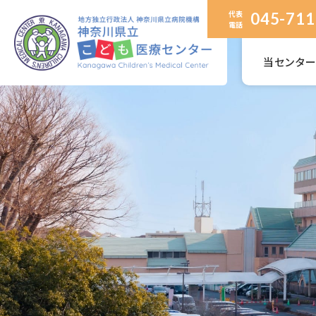
代表
045-711
電話
当センタ