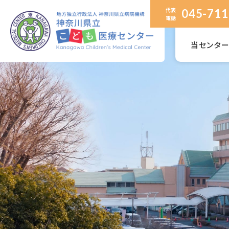
代表
045-711
電話
当センタ