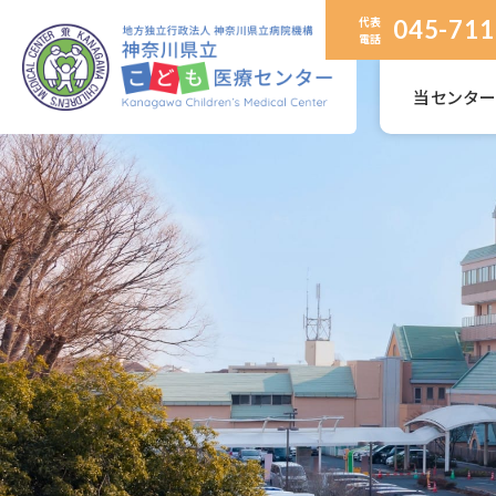
代表
045-711
電話
当センタ