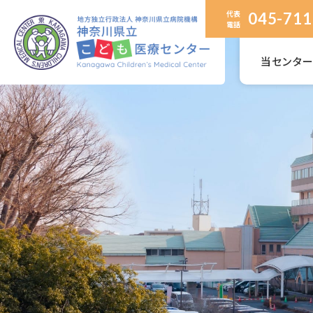
代表
045-711
電話
当センタ