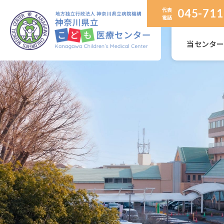
代表
045-711
電話
当センタ