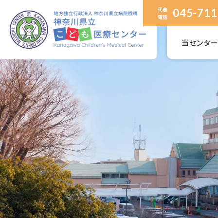
代表
045-711
電話
当センタ