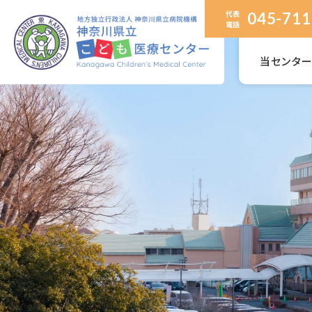
代表
045-711
電話
当センタ