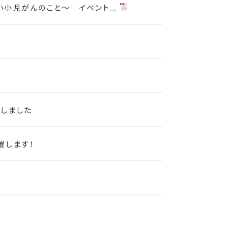
小児がんのこと～ イベント...
始しました
催します！